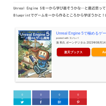
Unreal Engine 5を一から学び直そうかな…と最近思っ
Blueprintでゲームを一から作るところから学ぼうかと！U
Unreal Engine 5で極める
posted with
ヨメレバ
湊 和久 ボーンデジタル 2023年08月1
楽天ブックス
A
0
0
0
0
Twitter
Facebook
はてなブックマーク
Pinter