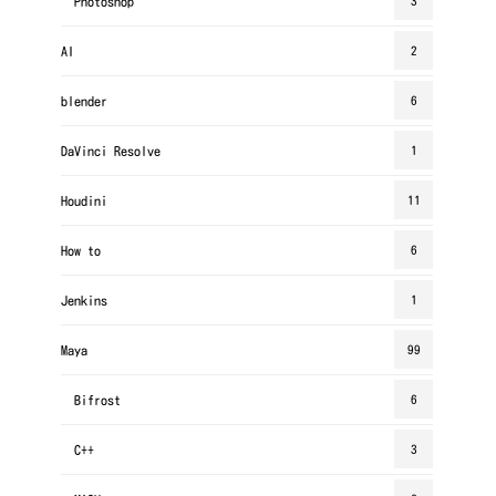
Photoshop
3
AI
2
blender
6
DaVinci Resolve
1
Houdini
11
How to
6
Jenkins
1
Maya
99
Bifrost
6
C++
3