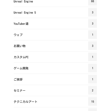
Unreal Engine
66
Unreal Engine 5
3
YouTuber道
3
ウェブ
1
お買い物
3
カスタムPC
1
ゲーム開発
1
ご挨拶
1
セミナー
2
テクニカルアート
15