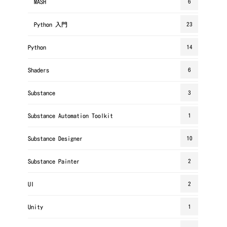
MASH
6
Python 入門
23
Python
14
Shaders
6
Substance
3
Substance Automation Toolkit
1
Substance Designer
10
Substance Painter
2
UI
2
Unity
1