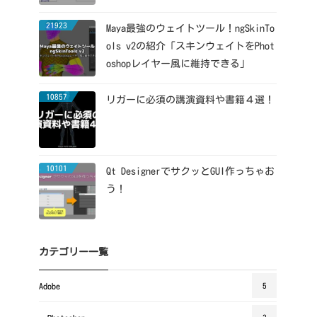
21923
Maya最強のウェイトツール！ngSkinTo
ols v2の紹介「スキンウェイトをPhot
oshopレイヤー風に維持できる」
10857
リガーに必須の講演資料や書籍４選！
10101
Qt DesignerでサクッとGUI作っちゃお
う！
カテゴリー一覧
Adobe
5