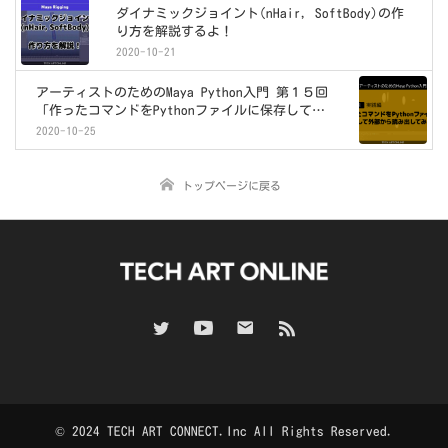
ダイナミックジョイント(nHair, SoftBody)の作
り方を解説するよ！
2020-10-21
アーティストのためのMaya Python入門 第１５回
「作ったコマンドをPythonファイルに保存して外
部から読み出してみよう！」
2020-10-25
トップページに戻る
© 2024 TECH ART CONNECT.Inc All Rights Reserved.