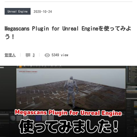
Unreal Engine
2020-10-24
Megascans Plugin for Unreal Engineを使ってみよ
う！
管理人
3
5349 view