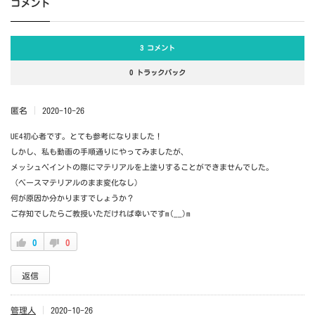
コメント
3 コメント
0 トラックバック
匿名
2020-10-26
UE4初心者です。とても参考になりました！
しかし、私も動画の手順通りにやってみましたが、
メッシュペイントの際にマテリアルを上塗りすることができませんでした。
（ベースマテリアルのまま変化なし）
何が原因か分かりますでしょうか？
ご存知でしたらご教授いただければ幸いですm(__)m
0
0
返信
管理人
2020-10-26