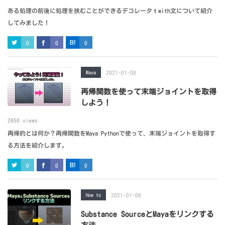
ある処理の前後に処理を挟むことができるデコレータｔwith文について紹介
してみました！
0
0
0
Maya
2021-01-08
再帰関数を使って末端ジョイントを取得
しよう！
2658 views
再帰的とは何か？再帰関数をMaya Pythonで使って、末端ジョイントを取得す
る方法を紹介します。
0
0
0
How to
2021-01-06
Substance SourceとMayaをリンクする