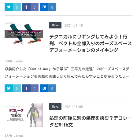
えながら解説していきます。
0
0
0
Maya
2021-01-10
テクニカルにリギングしてみよう！行
列、ベクトル全部入りのポーズスペース
デフォーメーションのメイキング
3086 views
以前紹介した『God of War』から学ぶ”三平方の定理”のポーズスペースデ
フォーメーションを実際に実践っぽく組んでみたら学ぶことが多そうだった
のでメイキング風に１から作って紹介した動画を撮ってみました。
0
0
0
Maya
2021-01-09
処理の前後に別の処理を挟む？デコレー
タとWith文
1329 views