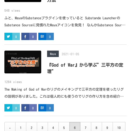
方法
548 views
ふと、MayaのSubstanceプラグインを使っていると Substande Launcherの
Substance Sourceに見慣れたMayaアイコンを発見！ なんかSubstance Source
とMayaがリンクできるみたいなんでその方法をまとめておきました。
0
0
0
Maya
2021-01-05
『God of War』から学ぶ”三平方の定
理”
1284 views
The Making of God of Warのリグのメイキングで三平方の定理を使ったリグ
の説明がありました。これは個人的にも使うのでリグの作り方を含め紹介し
ます。
0
0
0
«
1
2
3
4
5
6
7
8
9
10